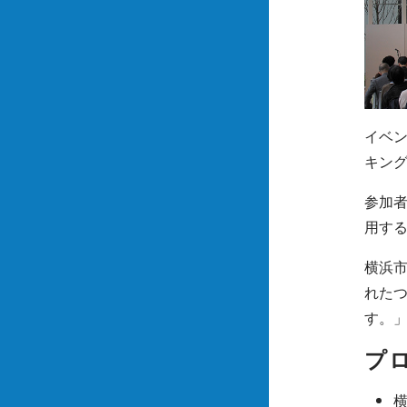
イベ
キン
参加
用す
横浜
れた
す。
プ