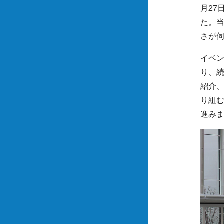
月27
た。当
さが
イベ
り、
紹介
り組
進み