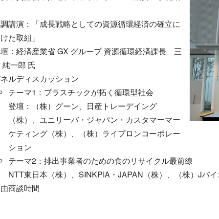
介
基調講演：「成長戦略としての資源循環経済の確立に
向けた取組」
壇：経済産業省 GX グループ 資源循環経済課長 三
 純一郎 氏
パネルディスカッション
テーマ1：プラスチックが拓く循環型社会
登壇：（株）グーン、日産トレーデイング
（株）、ユニリーバ・ジャパン・カスタマーマー
ケティング（株）、（株）ライプロンコーポレー
ション
テーマ2：排出事業者のための食のリサイクル最前線
NTT東日本（株）、SINKPIA・JAPAN（株）、（株）J
自由商談時間