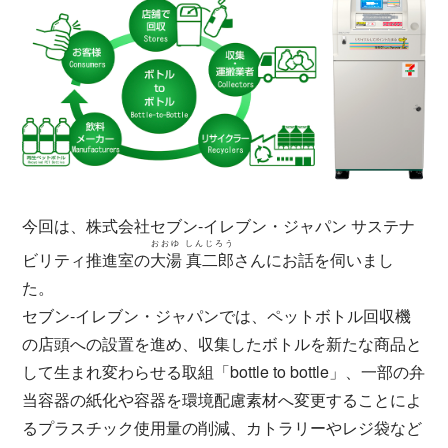
今回は、株式会社セブン-イレブン・ジャパン サステナ
おおゆ しんじろう
ビリティ推進室の
大湯 真二郎
さんにお話を伺いまし
た。
セブン-イレブン・ジャパンでは、ペットボトル回収機
の店頭への設置を進め、収集したボトルを新たな商品と
して生まれ変わらせる取組「bottle to bottle」、一部の弁
当容器の紙化や容器を環境配慮素材へ変更することによ
るプラスチック使用量の削減、カトラリーやレジ袋など