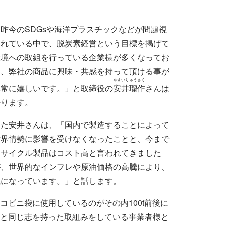
昨今のSDGsや海洋プラスチックなどが問題視
されている中で、脱炭素経営という目標を掲げて
環境への取組を行っている企業様が多くなってお
り、弊社の商品に興味・共感を持って頂ける事が
やすいりゅうさく
非常に嬉しいです。」と取締役の
安井瑠作
さんは
語ります。
また安井さんは、「国内で製造することによって
世界情勢に影響を受けなくなったことと、今まで
リサイクル製品はコスト高と言われてきました
が、世界的なインフレや原油価格の高騰により、
風になっています。」と話します。
コビニ袋に使用しているのがその内100t前後に
社と同じ志を持った取組みをしている事業者様と