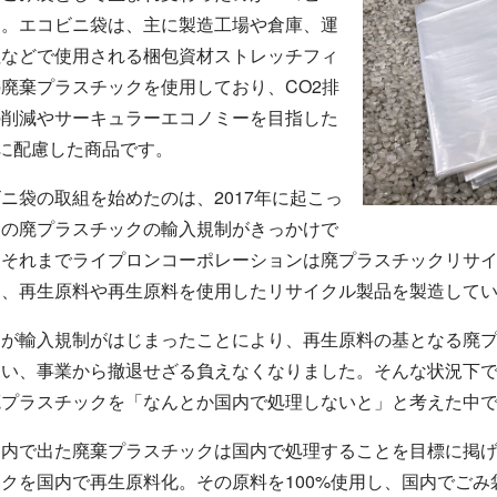
す。エコビニ袋は、主に製造工場や倉庫、運
社などで使用される梱包資材ストレッチフィ
廃棄プラスチックを使用しており、CO2排
の削減やサーキュラーエコノミーを目指した
sに配慮した商品です。
ニ袋の取組を始めたのは、2017年に起こっ
国の廃プラスチックの輸入規制がきっかけで
。それまでライプロンコーポレーションは廃プラスチックリサ
し、再生原料や再生原料を使用したリサイクル製品を製造して
ろが輸入規制がはじまったことにより、再生原料の基となる廃
まい、事業から撤退せざる負えなくなりました。そんな状況下
廃プラスチックを「なんとか国内で処理しないと」と考えた中
国内で出た廃棄プラスチックは国内で処理することを目標に掲
クを国内で再生原料化。その原料を100%使用し、国内でご