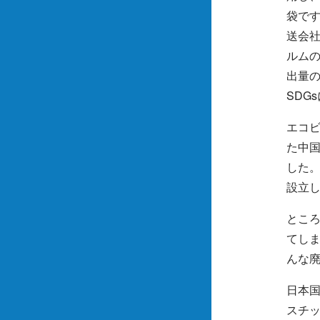
袋で
送会
ルムの
出量
SDG
エコビ
た中
した
設立
とこ
てし
んな
日本
スチッ