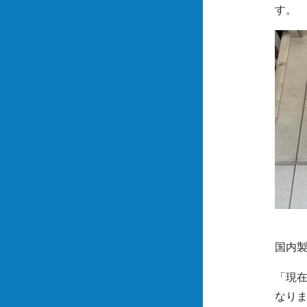
す。
国内
「現在
なりま