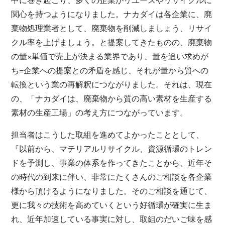
関心を持つようになりました。ナカダイは各企業に、廃
棄物処理業者として、廃棄物を削減しましょう、リサイ
クル率を上げましょう。と提案してきたものの、廃棄物
の量×単価で売上が決まる業界であり、量を追い求めが
ち=企業への提案との矛盾を感じ、それが量から質への
転換という業の再解釈につながりました。それは、現在
の、「ナカダイは、廃棄物から質の高い素材を生産する
素材の生産工場」の考え方につながっています。
担当者はこうした取組を進めてよかったこととして、
『以前から、マテリアルリサイクル、資源循環のトレン
ドを予測し、事業の体系を作ってきたことから、近年そ
の時代の到来に伴い、非常にたくさんのご相談を各企業
様から頂けるようになりました。そのご相談を通じて、
更に我々の技術を高めていくという好循環が確実に生ま
れ、近年加速している事実に対し、取組のだいご味を感